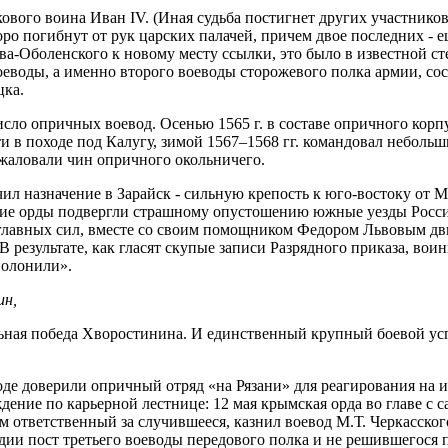
кового воина Иван IV. (Иная судьба постигнет других участнико
о погибнут от рук царских палачей, причем двое последних - е
тева-Оболенского к новому месту ссылки, это было в известной
оеводы, а именно второго воеводы сторожевого полка армии, сос
цка.
ло опричных воевод. Осенью 1565 г. в составе опричного корпу
ти в походе под Калугу, зимой 1567–1568 гг. командовал небо
жаловали чин опричного окольничего.
учил назначение в Зарайск - сильную крепость к юго-востоку о
кие орды подвергли страшному опустошению южные уезды Росси
 главных сил, вместе со своим помощником Федором Львовым двин
 В результате, как гласят скупые записи Разрядного приказа, 
полонили».
ин,
льная победа Хворостинина. И единственный крупный боевой у
е доверили опричный отряд «на Рязани» для реагирования на изв
дение по карьерной лестнице: 12 мая крымская орда во главе с 
ам ответственный за случившееся, казнил воевод М.Т. Черкасско
дии пост третьего воеводы передового полка и не решившегося 