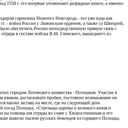
 под 1558 г. его впервые упоминают разрядные книги, а именно
мандиром гарнизона Нижнего Новгорода - это уже куда как
 гг. - война России с Ливонским орденом, а также со Швецией,
ыло обеспечить России непосредственную прямую связь с
отряда в составе войска В.М. Глинского, вышедшего из
атых городом Литовского княжества - Полоцком. Участие в
ым языком, растаскивать пробки, постоянно возникавшие на
озглавлял заставу на месте, где на следующий день
ий посад Полоцка. «Стрельцы царевы и великого князя и
лал на помощь им отряды во главе с Хворостининым и его
акже вывели тысячи русских беженцев из горящего Полоцка.