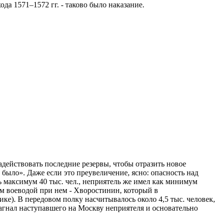
да 1571–1572 гг. - таково было наказание.
ействовать последние резервы, чтобы отразить новое
 было». Даже если это преувеличение, ясно: опасность над
ь максимум 40 тыс. чел., неприятель же имел как минимум
ым воеводой при нем - Хворостинин, который в
ке). В передовом полку насчитывалось около 4,5 тыс. человек,
нагнал наступавшего на Москву неприятеля и основательно