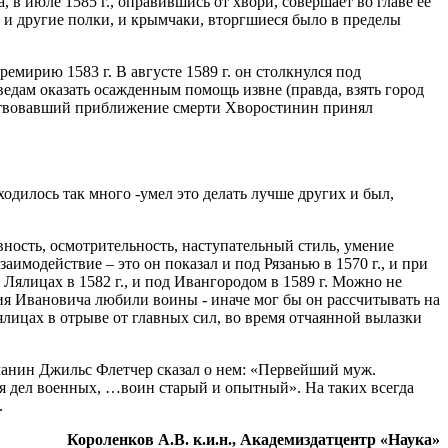
 в июле 1585 г., оправившись от хвори, совершает во главе ее
м и другие полки, и крымчаки, вторгшиеся было в пределы
емирию 1583 г. В августе 1589 г. он столкнулся под
едам оказать осажденным помощь извне (правда, взять город
увствовавший приближение смерти Хворостинин принял
ходилось так много -умел это делать лучше других и был,
ность, осмотрительность, наступательный стиль, умение
заимодействие – это он показал и под Рязанью в 1570 г., и при
и Лялицах в 1582 г., и под Ивангородом в 1589 г. Можно не
ия Ивановича любили воины - иначе мог бы он рассчитывать на
ялицах в отрыве от главных сил, во время отчаянной вылазки
анин Джильс Флетчер сказал о нем: «Первейший муж.
 дел военных, …воин старый и опытный». На таких всегда
.
Короленков А.В. к.и.н., Академиздатцентр «Наука»