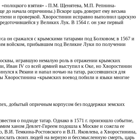
в «полоцкого взятия» - П.М. Щенятева, М.П. Репнина-
ще до начала опричнины.) Вскоре царь доверит ему весьма
 степени и проверкой. Хворостинин исправно выполнил царскую
редоточившейся у Великих Лук. В 1564 г. он уже первый
са он сражался с крымскими татарами под Болховом; в 1567 и
льшим войском, прибывшим под Великие Луки по получении
т Москвы, игравшую немалую роль в отражении крымских
и, Иван IV со всей армией выступил к Оке, но Хворостинин
улся к Рязани и напал ночью на татар, рассеявшихся для
воины Хворостинина «крымских воевод побили и языки многие
спех, добытый опричным корпусом без поддержки земских
естия о подходе татар. Однако в 1571 г. произошло событие,
самим ханом Девлет-Гиреем подошла к Москве и сожгла ее
го, В.И. Темкина-Ростовского и В.П. Яковлева, а Хворостинина,
послать своих людей на верную и бессмысленную смерть, царь