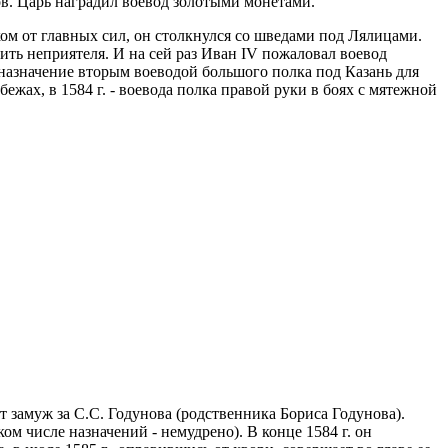
в. Царь наградил воевод золотыми монетами.
ком от главных сил, он столкнулся со шведами под Лялицами.
ить неприятеля. И на сей раз Иван IV пожаловал воевод
 назначение вторым воеводой большого полка под Казань для
ежах, в 1584 г. - воевода полка правой руки в боях с мятежной
т замуж за С.С. Годунова (родственника Бориса Годунова).
м числе назначений - немудрено). В конце 1584 г. он