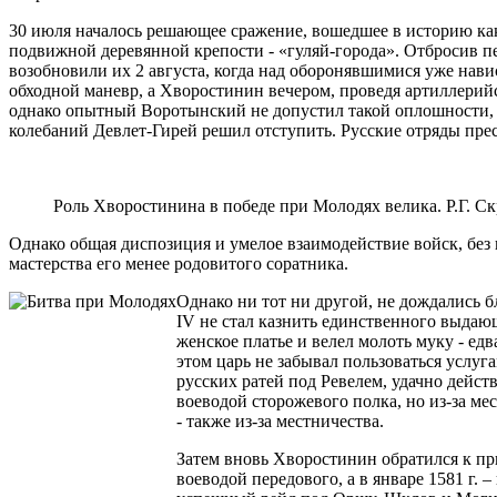
30 июля началось решающее сражение, вошедшее в историю ка
подвижной деревянной крепости - «гуляй-города». Отбросив пе
возобновили их 2 августа, когда над оборонявшимися уже нави
обходной маневр, а Хворостинин вечером, проведя артиллерий
однако опытный Воротынский не допустил такой оплошности, и
колебаний Девлет-Гирей решил отступить. Русские отряды прес
Роль Хворостинина в победе при Молодях велика. Р.Г. Ск
Однако общая диспозиция и умелое взаимодействие войск, без к
мастерства его менее родовитого соратника.
Однако ни тот ни другой, не дождались бл
IV не стал казнить единственного выдаю
женское платье и велел молоть муку - ед
этом царь не забывал пользоваться услуг
русских ратей под Ревелем, удачно дейст
воеводой сторожевого полка, но из-за ме
- также из-за местничества.
Затем вновь Хворостинин обратился к при
воеводой передового, а в январе 1581 г.