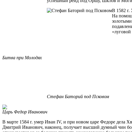
успешный рейд под Оршу, Шклов и Могиле
В 1582 г.
На помощь
золотыми.
подавлени
«луговой
Битва при Молодях
Стефан Баторий под Псковом
Царь Федор Иванович
В марте 1584 г. умер Иван IV, и при новом царе Федоре дела 
Дмитрий Иванович, наконец, получает высший думный чин боярин