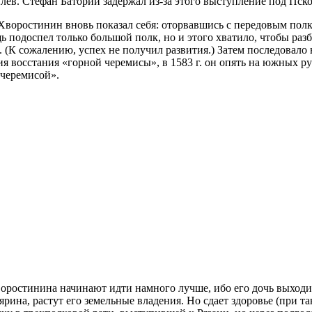
в. Стефан Баторий задержал из-за этого выступление под Пско
 Хворостинин вновь показал себя: оторвавшись с передовым пол
 подоспел только большой полк, но и этого хватило, чтобы разб
 (К сожалению, успех не получил развития.) Затем последовало
я восстания «горной черемисы», в 1583 г. он опять на южных руб
 черемисой».
Хворостинина начинают идти намного лучше, ибо его дочь выходи
а, растут его земельные владения. Но сдает здоровье (при тако