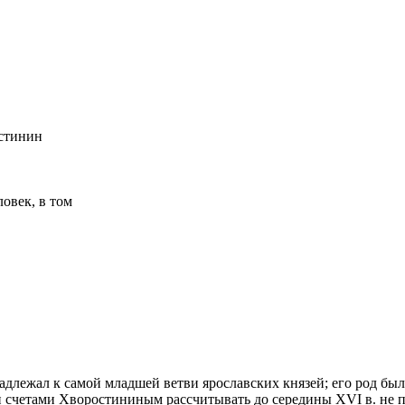
длежал к самой младшей ветви ярославских князей; его род был
и счетами Хворостининым рассчитывать до середины XVI в. не 