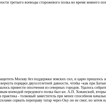
ости третьего воеводы сторожевого полка во время зимнего похо
щитить Москву без поддержки земских сил, и царю пришлось зад
 вернуть порядки двухсотлетней давности, чтобы «как при Батые
ишлось привести ополчения из северных городов. Удалось собрат
ервым воеводой передового полка был кн. А.П. Хованский, втор
 практика - толковый заместитель при менее способном начальни
илами сорвать переправу татар через Оку он не смог, но затем 