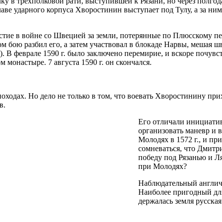
у в трехполковой рати, выступившей к Рязани, но через полгода,
лаве ударного корпуса Хворостинин выступает под Тулу, а за ни
астие в войне со Швецией за земли, потерянные по Плюсскому пер
бою разбил его, а затем участвовал в блокаде Нарвы, мешая шв
ва). В феврале 1590 г. было заключено перемирие, и вскоре поч
монастыре. 7 августа 1590 г. он скончался.
походах. Но дело не только в том, что воевать Хворостинину при
в.
Его отличали инициатив
организовать маневр и в
Молодях в 1572 г., и пр
сомневаться, что Дмитр
победу под Рязанью и Л
при Молодях?
Наблюдательный англич
Наиболее пригодный для
держалась земля русская