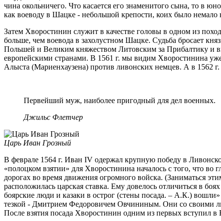
чина окольничего. Что касается его знаменитого сына, то в юн
как воеводу в Шацке - небольшой крепости, коих было немало
Затем Хворостинин служит в качестве головы в одном из походо
больше, чем воевода в захолустном Шацке. Судьба бросает княз
Польшей и Великим княжеством Литовским за Прибалтику и в
европейскими странами. В 1561 г. мы видим Хворостинина уже
Алыста (Мариенхаузена) против ливонских немцев. А в 1562 г
Первейший муж, наиболее пригодный для дел военных.
Джильс Флетчер
Царь Иван Грозный
В феврале 1564 г. Иван IV одержал крупную победу в Ливонск
«полоцком взятии» для Хворостинина началось с того, что во 
дорогах во время движения огромного войска. (Заниматься этим
расположилась царская ставка. Ему довелось отличиться в боях
боярские люди и казаки в острог (стены посада. – А.К.) вошли
тезкой - Дмитрием Федоровичем Овчининым. Они со своими люд
После взятия посада Хворостинин одним из первых вступил в В