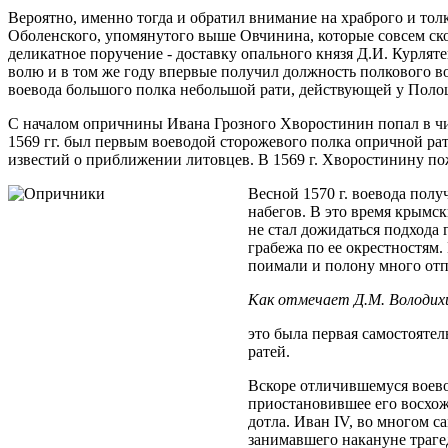
Вероятно, именно тогда и обратил внимание на храброго и тол
Оболенского, упомянутого выше Овчинина, которые совсем скор
деликатное поручение - доставку опального князя Д.И. Курля
волю и в том же году впервые получил должность полкового в
воевода большого полка небольшой рати, действующей у Поло
С началом опричнины Ивана Грозного Хворостинин попал в чис
1569 гг. был первым воеводой сторожевого полка опричной ра
известий о приближении литовцев. В 1569 г. Хворостинину по
Весной 1570 г. воевода пол
набегов. В это время крымс
не стал дожидаться подхода
грабежа по ее окрестностям.
поимали и полону много от
Как отмечает Д.М. Володих
это была первая самостояте
ратей.
Вскоре отличившемуся воевод
приостановившее его восхож
дотла. Иван IV, во многом с
занимавшего накануне траге