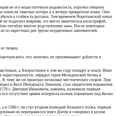
рая не его недостаточную родовитость, поручил оборону
ко понесли тяжелые потери и к вечеру прекратили атаки. Они
азбился о стойкость русских. Тем временем Воротынский начал
 не подоспел вовремя, это могло закончиться катастрофой,
 бою погибли многие родственники хана. После некоторых
али из окрестных рек трупы неудачливых завоевателей.
ее творец.
Воротынского, что, конечно, не преуменьшает доблести и
застенках, а Хворостинин в том же году попадет в опалу. Иван
в нерасторопности, обрядил героя Молодинской битвы в
а. К тому же он проиграл несколько местнических споров. При
айды) и Кеси (Вендена) в Ливонии, стал свидетелем поражения
В 1578 г. Дмитрия Ивановича, наконец, назначили первым
 в его отсутствие армия потерпела полное поражение под Кесью
 а в 1580 г. он стал вторым воеводой большого полка, первым
утурлиным он переправился через Днепр и совершил в целом