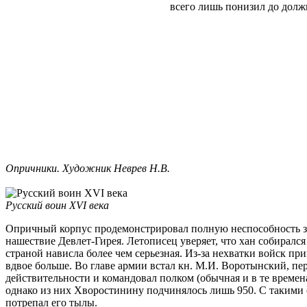
всего лишь понизил до должн
Опричники. Художник Неврев Н.В.
Русский воин XVI века
Опричный корпус продемонстрировал полную неспособность за
нашествие Девлет-Гирея. Летописец уверяет, что хан собирался
страной нависла более чем серьезная. Из-за нехватки войск пр
вдвое больше. Во главе армии встал кн. М.И. Воротынский, п
действительности и командовал полком (обычная и в те времена
однако из них Хворостинину подчинялось лишь 950. С такими с
потрепал его тылы.