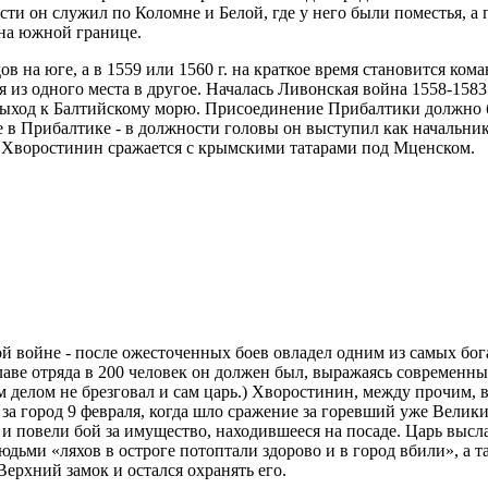
ости он служил по Коломне и Белой, где у него были поместья, а
 на южной границе.
в на юге, а в 1559 или 1560 г. на краткое время становится ко
я из одного места в другое. Началась Ливонская война 1558-1583
ыход к Балтийскому морю. Присоединение Прибалтики должно б
 в Прибалтике - в должности головы он выступил как начальник 
. Хворостинин сражается с крымскими татарами под Мценском.
ой войне - после ожесточенных боев овладел одним из самых бог
главе отряда в 200 человек он должен был, выражаясь современн
 делом не брезговал и сам царь.) Хворостинин, между прочим, в
 за город 9 февраля, когда шло сражение за горевший уже Велик
» и повели бой за имущество, находившееся на посаде. Царь выс
ьми «ляхов в остроге потоптали здорово и в город вбили», а т
ерхний замок и остался охранять его.