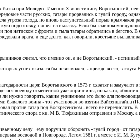
к битва при Молодях. Именно Хворостинину Воротынский, невзи
редовые части русских, татары прорвались к гуляй-городу, одна
сла угроза голода, но вновь наступательный порыв крымчаков р
скую подготовку, пошел на вылазку. Если бы главнокомандующий
 под натиском с фронта и тыла татары обратились в бегство. В
ледовали врага, и еще долго, как говорили, крестьяне вылавлив
рынников считал, что именно он, а не Воротынский, - истинный 
оторых успех оказался бы невозможен, - прежде всего, заслуга 
агодарности царя: Воротынского в 1573 г. схватят и замучают в 
щегося воеводу отмененной уже опричнины, но как-то, обвинив 
ва ли нужно говорить, каким унижением это было для полководц
ами бывалого воина - тот участвовал во взятии Вайсенштайна (П
вовал против татар под Воскресенском - всего не перечислить. 
стнического спора с кн. М.В. Тюфякиным отправили в Москву, а
вычному делу - ему поручили оборонять «гуляй-город» от татар,
 – первым воеводой в Новгороде. Летом 1581 г. вместе с И. М. Б