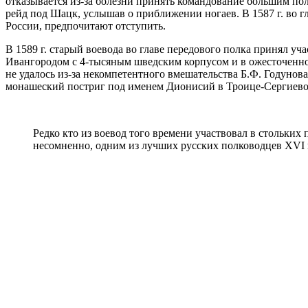
отказывается из-за болезни принять командование большим полк
рейд под Шацк, услышав о приближении ногаев. В 1587 г. во г
России, предпочитают отступить.
В 1589 г. старый воевода во главе передового полка принял уч
Ивангородом с 4-тысяным шведским корпусом и в ожесточенном 
не удалось из-за некомпетентного вмешательства Б.Ф. Годуно
монашеский постриг под именем Дионисий в Троице-Сергиевом 
Редко кто из воевод того времени участвовал в стольких 
несомненно, одним из лучших русских полководцев XVI 