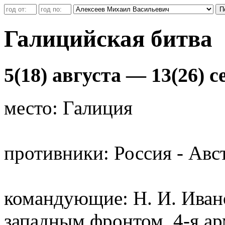
Галицийская битва
5(18) августа — 13(26) с
место: Галиция
противники: Россия - Авс
командующие: Н. И. Ива
западным фронтом, 4-я ар