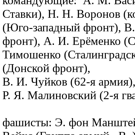
командующие: А. М. Васи
Ставки), Н. Н. Воронов (к
(Юго-западный фронт), В.
фронт), А. И. Ерёменко (С
Тимошенко (Сталинградск
(Донской фронт),
В. И. Чуйков (62-я армия)
Р. Я. Малиновский (2-я гв
фашисты: Э. фон Манштей