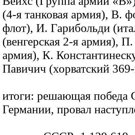
Вейхс (Группа армий «B»),
(4-я танковая армия), В.
флот), И. Гарибольди (ита
(венгерская 2-я армия), П
армия), К. Константинеск
Павичич (хорватский 369-
итоги: решающая победа 
Германии, провал наступ