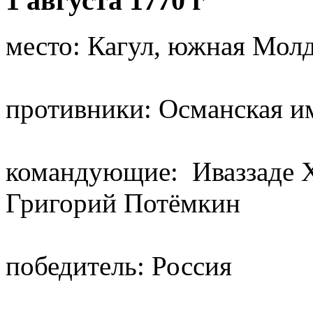
1 августа 1770 г
место: Кагул, южная Мол
противники: Османская и
командующие: Иваззаде Х
Григорий Потёмкин
победитель: Россия