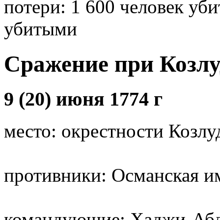
потери: 1 600 человек уби
убитыми
Сражение при Козл
9 (20) июня 1774 г
место: окрестности Козл
противники: Османская и
командующие: Хаджи-Абду