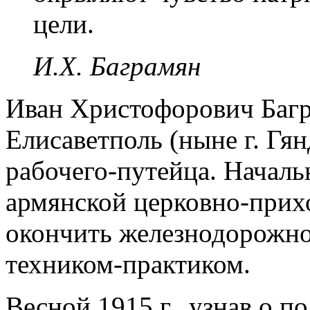
цели.
И.Х. Баграмян
Иван Христофорович Багр
Елисаветполь (ныне г. Гя
рабочего-путейца. Началь
армянской церковно-прихо
окончить железнодорожно
техником-практиком.
Весной 1915 г., узнав о п