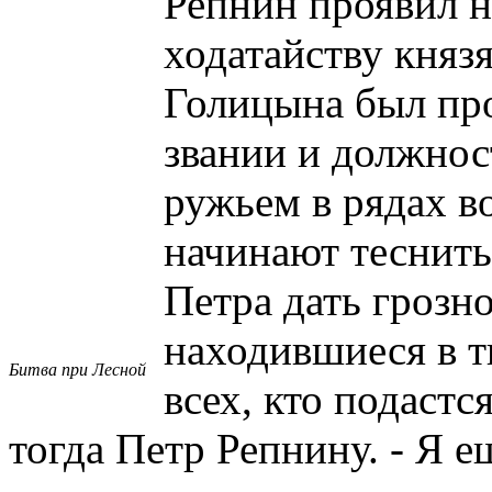
Репнин проявил 
ходатайству кня
Голицына был про
звании и должност
ружьем в рядах в
начинают теснить
Петра дать грозн
находившиеся в т
Битва при Лесной
всех, кто подастс
тогда Петр Репнину. - Я е