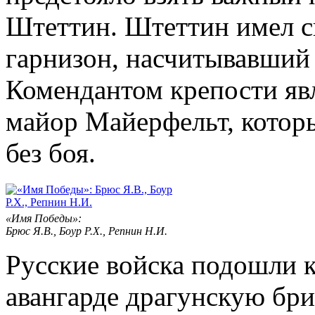
Штеттин. Штеттин имел 
гарнизон, насчитывавший 
Комендантом крепости яв
майор Майерфельт, которы
без боя.
«Имя Победы»:
Брюс Я.В., Боур Р.Х., Репнин Н.И.
Русские войска подошли к
авангарде драгунскую бриг