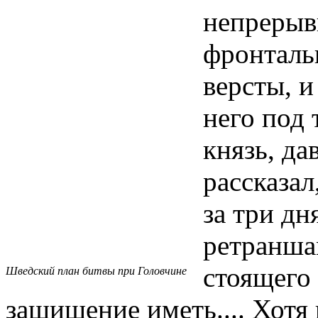
непрерыв
фронталь
версты, и
него под
князь, да
рассказал
за три дн
ретраншам
стоящего
Шведский план битвы при Головчине
защишение иметь.... Хотя 