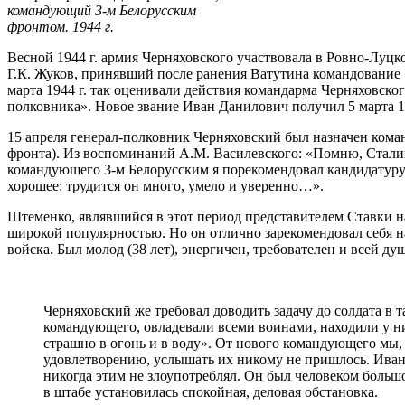
командующий 3-м Белорусским
фронтом. 1944 г.
Весной 1944 г. армия Черняховского участвовала в Ровно-Луц
Г.К. Жуков, принявший после ранения Ватутина командование
марта 1944 г. так оценивали действия командарма Черняховск
полковника». Новое звание Иван Данилович получил 5 марта 19
15 апреля генерал-полковник Черняховский был назначен кома
фронта). Из воспоминаний А.М. Василевского: «Помню, Сталин
командующего 3-м Белорусским я порекомендовал кандидатуру 
хорошее: трудится он много, умело и уверенно…».
Штеменко, являвшийся в этот период представителем Ставки на
широкой популярностью. Но он отлично зарекомендовал себя 
войска. Был молод (38 лет), энергичен, требователен и всей д
Черняховский же требовал доводить задачу до солдата в 
командующего, овладевали всеми воинами, находили у н
страшно в огонь и в воду». От нового командующего мы,
удовлетворению, услышать их никому не пришлось. Ива
никогда этим не злоупотреблял. Он был человеком большо
в штабе установилась спокойная, деловая обстановка.