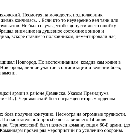
няховский. Несмотря на молодость, подполковник
 жизнь кончилась… Если кто-то неуверенно вел танк или
зультатов. Не было случая, чтобы допустившего ошибку
обращал внимание на душевное состояние воинов и
дива, вскоре ставшего полковником, цементировали нас,
защищал Новгород. По воспоминаниям, комдив сам ходил в
Новгорода, личное участие в организации и ведении боев,
Знамени.
мецкой армии в районе Демянска. Указом Президиума
мии» И.Д. Черняховский был награжден вторым орденом
х боев получил контузию. Несмотря на огромные трудности,
. По настоятельной просьбе возглавившего 14 июля
дира, Черняховский был назначен командующим 60-й армии (до
й. Командарм провел ряд мероприятий по усилению обороны.