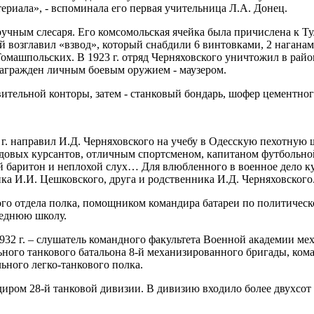
ериала», - вспоминала его первая учительница Л.А. Донец.
ручным слесаря. Его комсомольская ячейка была причислена к Т
возглавил «взвод», который снабдили 6 винтовками, 2 наганами
Томашпольских. В 1923 г. отряд Черняховского уничтожил в ра
агражден личным боевым оружием - маузером.
овительной конторы, затем - станковый бондарь, шофер цементног
г. направил И.Д. Черняховского на учебу в Одесскую пехотную 
едовых курсантов, отличным спортсменом, капитаном футбольн
 баритон и неплохой слух… Для влюбленного в военное дело кур
ка И.И. Цешковского, друга и родственника И.Д. Черняховского.
го отдела полка, помощником командира батареи по политическо
реднюю школу.
932 г. – слушатель командного факультета Военной академии м
ьного танкового батальона 8-й механизированного бригады, кома
льного легко-танкового полка.
иром 28-й танковой дивизии. В дивизию входило более двухсот 