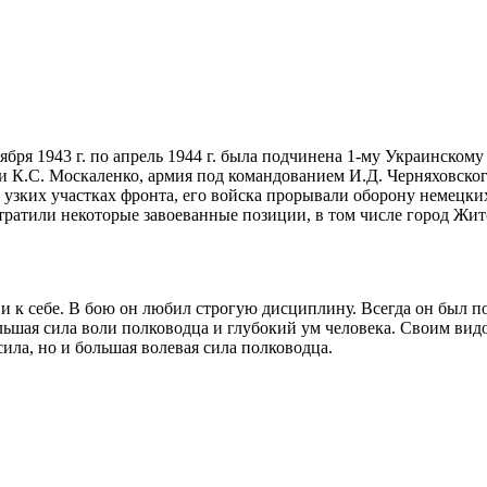
ября 1943 г. по апрель 1944 г. была подчинена 1-му Украинскому
 К.С. Москаленко, армия под командованием И.Д. Черняховского
узких участках фронта, его войска прорывали оборону немецких 
тратили некоторые завоеванные позиции, в том числе город Жито
и к себе. В бою он любил строгую дисциплину. Всегда он был п
льшая сила воли полководца и глубокий ум человека. Своим вид
сила, но и большая волевая сила полководца.