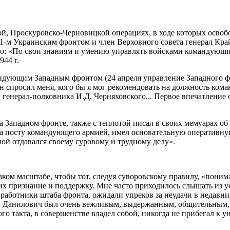
кой, Проскуровско-Черновицкой операциях, в ходе которых осво
 1-м Украинским фронтом и член Верховного совета генерал К
ого: «По свои знаниям и умению управлять войсками командующи
44 г.
ндующим Западным фронтом (24 апреля управление Западного фр
 спросил меня, кого бы я мог рекомендовать на должность кома
генерал-полковника И.Д. Черняховского... Первое впечатление
 Западном фронте, также с теплотой писал в своих мемуарах об 
на посту командующего армией, имел основательную оперативную
ушой отдавался своему суровому и трудному делу».
таком масштабе, чтобы тот, следуя суворовскому правилу, «пон
их признание и поддержку. Мне часто приходилось слышать из у
 работники штаба фронта, ожидали упреков за неудачи в недавн
н Данилович был очень вежливым, выдержанным, общительным, 
го такта, в совершенстве владел собой, никогда не прибегал к