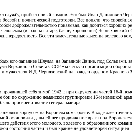
дил службу, прибыл новый комдив. Это был Иван Данилович Чер
 боевой и политической подготовки. Все поняли, что спокойная
собой доброжелательностью показывал, как добиться хороших ре
 человеком (играл на гитаре, баяне, хорошо пел) Черняховский 
жизнерадостность. Все эти замечательные качества волевого ком
 боях юго-западнее Шяуляя, на Западной Двине, под Сольцами, 
диума Верховного Совета СССР «за четкую организацию обороны 
у и мужество» И.Д. Черняховский награжден орденом Красного 
о проявившей себя зимой 1942 г. при окружении частей 16-й не
ные бои по окружению демянской группировки 16-й немецкой ар
 было присвоено звание генерал-майора.
танковым корпусом на Воронежском фронте. В ходе ожесточенны
армий остановили дальнейшее продвижение врага под Воронежем
его действия этого молодого, волевого и образованного коман
веркой состояния частей и был крайне не удовлетворен ситуацие