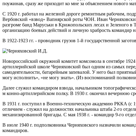
поужинав, сразу же приходит ко мне за объяснением нового мат
С 1920 г. работал на железной дороге ремонтным рабочим, под
Вербовский «взвод» Вапнярской роты ЧОН. Иван Черняховский 
разгроме банд Маруськи в Крижопольских лесах и Зеленого в 
организацию боевых действий и личную храбрость командир н
В 1922-1923 гг. - проводник грузов 1-й государственной загот
Новороссийский окружной комитет комсомола в сентябре 1924 
артиллерийской школе Черняховский был одним из самых пер
самодеятельности, батарейным запевалой. У него был приятный
могу исполнить», «не могу знать». (Из воспоминаний полковни
Далее служил командиром взвода, начальником топографическо
м конно-артиллерийском полку. В 1930 г. окончил вечернюю с
В 1931 г. поступил в Военно-техническую академию РККА (с 1
отличием - служил на должностях начальника штаба 2-го отдел
механизированной бригады. С мая 1938 г. - командир 9-го отде
В июле 1940 г. подполковника Черняховского назначили команд
командиров.