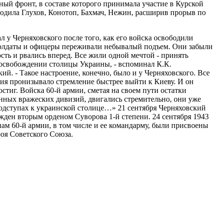
ный фронт, в составе которого принимала участие в Курской
ободила Глухов, Конотоп, Бахмач, Нежин, расширив прорыв по
л у Черняховского после того, как его войска освободили
лдаты и офицеры переживали небывалый подъем. Они забыли
ость и рвались вперед. Все жили одной мечтой - принять
 освобождении столицы Украины, - вспоминал К.К.
ий. - Такое настроение, конечно, было и у Черняховского. Все
вия пронизывало стремление быстрее выйти к Киеву. И он
остиг. Войска 60-й армии, сметая на своем пути остатки
нных вражеских дивизий, двигались стремительно, они уже
одступах к украинской столице…» 21 сентября Черняховский
жден вторым орденом Суворова 1-й степени. 24 сентября 1943
инам 60-й армии, в том числе и ее командарму, были присвоены
роя Советского Союза.