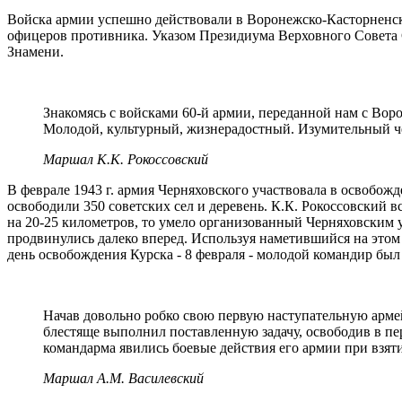
Войска армии успешно действовали в Воронежско-Касторненской
офицеров противника. Указом Президиума Верховного Совета С
Знамени.
Знакомясь с войсками 60-й армии, переданной нам с Вор
Молодой, культурный, жизнерадостный. Изумительный чел
Маршал К.К. Рокоссовский
В феврале 1943 г. армия Черняховского участвовала в освобож
освободили 350 советских сел и деревень. К.К. Рокоссовский 
на 20-25 километров, то умело организованный Черняховским у
продвинулись далеко вперед. Используя наметившийся на это
день освобождения Курска - 8 февраля - молодой командир был
Начав довольно робко свою первую наступательную армей
блестяще выполнил поставленную задачу, освободив в пе
командарма явились боевые действия его армии при взятии
Маршал А.М. Василевский