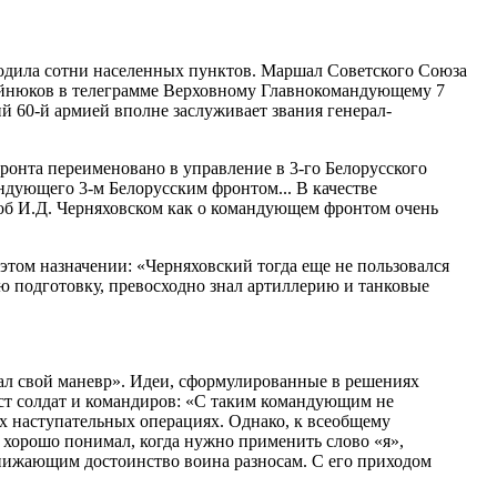
бодила сотни населенных пунктов. Маршал Советского Союза
райнюков в телеграмме Верховному Главнокомандующему 7
й 60-й армией вполне заслуживает звания генерал-
онта переименовано в управление в 3-го Белорусского
ндующего 3-м Белорусским фронтом... В качестве
 об И.Д. Черняховском как о командующем фронтом очень
этом назначении: «Черняховский тогда еще не пользовался
 подготовку, превосходно знал артиллерию и танковые
имал свой маневр». Идеи, сформулированные в решениях
ст солдат и командиров: «С таким командующим не
их наступательных операциях. Однако, к всеобщему
хорошо понимал, когда нужно применить слово «я»,
 унижающим достоинство воина разносам. С его приходом