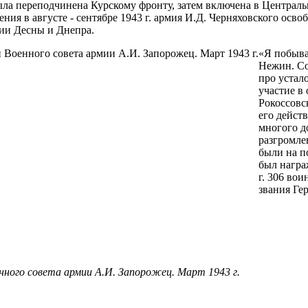
была переподчинена Курскому фронту, затем включена в Централь
ия в августе - сентябре 1943 г. армия И.Д. Черняховского осв
нии Десны и Днепра.
«Я побыва
Нежин. Со
про устал
участие в
Рокоссовск
его дейст
многого д
разгромле
были на п
был награ
г. 306 во
звания Ге
енного совета армии А.И. Запорожец. Март 1943 г.