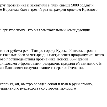
руг противника и захватили в плен свыше 5000 солдат и
е Воронежа был в третий раз награжден орденом Красного
. Черняховскому. Это был замечательный командующий.
шли от рубежа реки Тим до города Курска 90 километров и
те тяжелых боев за четыре дня наступления продвинулись всего
ного противодействия противника, войска 60-й армии
ерняховского фронтовыми резервами, придали ей авиацию». В
ван Данилович получил звание генерал-лейтенанта.
овиях, он, быстро овладев собой и взяв в руки армию,
перативного руководства со стороны молодого