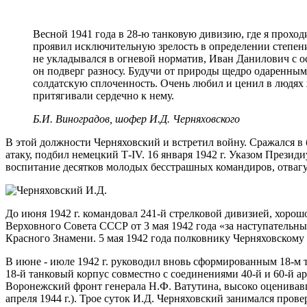
Весной 1941 года в 28-ю танковую дивизию, где я прохо
проявил исключительную зрелость в определении степени
не укладывался в огневой норматив, Иван Данилович с о
он подверг разносу. Будучи от природы щедро одаренным
солдатскую сплоченность. Очень любил и ценил в людях 
притягивали сердечно к нему.
Б.И. Виноградов, шофер И.Д. Черняховского
В этой должности Черняховский и встретил войну. Сражался в
атаку, подбил немецкий Т-IV. 16 января 1942 г. Указом Прези
воспитание десятков молодых бесстрашных командиров, отваг
До июня 1942 г. командовал 241-й стрелковой дивизией, хорош
Верховного Совета СССР от 3 мая 1942 года «за наступатель
Красного Знамени. 5 мая 1942 года полковнику Черняховскому
В июне - июле 1942 г. руководил вновь сформированным 18-м 
18-й танковый корпус совместно с соединениями 40-й и 60-й 
Воронежский фронт генерала Н.Ф. Ватутина, высоко оценивавш
апреля 1944 г.). Трое суток И.Д. Черняховский занимался про