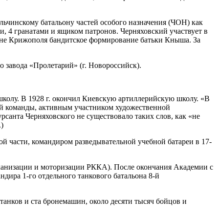
ульчинскому батальону частей особого назначения (ЧОН) как
, 4 гранатами и ящиком патронов. Черняховский участвует в
йоне Крижополя бандитское формирование батьки Кныша. За
о завода «Пролетарий» (г. Новороссийск).
школу. В 1928 г. окончил Киевскую артиллерийскую школу. «В
ой команды, активным участником художественной
санта Черняховского не существовало таких слов, как «не
)
й части, командиром разведывательной учебной батареи в 17-
еханизации и моторизации РККА). После окончания Академии с
ндира 1-го отдельного танкового батальона 8-й
танков и ста бронемашин, около десяти тысяч бойцов и