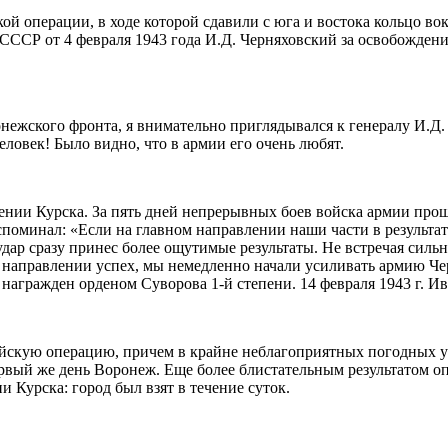
 операции, в ходе которой сдавили с юга и востока кольцо вок
ССР от 4 февраля 1943 года И.Д. Черняховский за освобождени
онежского фронта, я внимательно приглядывался к генералу И.Д
овек! Было видно, что в армии его очень любят.
дении Курска. За пять дней непрерывных боев войска армии про
вспоминал: «Если на главном направлении наши части в результа
дар сразу принес более ощутимые результаты. Не встречая силь
м направлении успех, мы немедленно начали усиливать армию Ч
 награжден орденом Суворова 1-й степени. 14 февраля 1943 г. И
скую операцию, причем в крайне неблагоприятных погодных усл
рвый же день Воронеж. Еще более блистательным результатом о
 Курска: город был взят в течение суток.