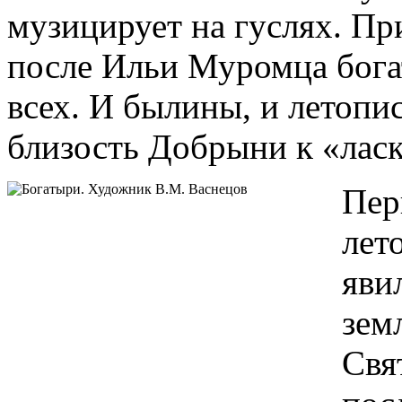
музицирует на гуслях. Пр
после Ильи Муромца богат
всех. И былины, и летопи
близость Добрыни к «лас
Пер
лет
яви
зем
Свя