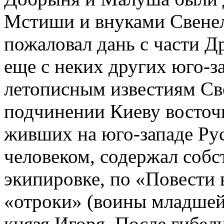
Мстиши и внуками Свенел
пожаловал дань с части Д
еще с неких других юго-за
летописным известиям Св
подчинении Киеву восточ
живших на юго-западе Ру
человеком, содержал собс
экипировке, по «Повести 
«отроки» (воины младшей
князя Игоря. После гибел