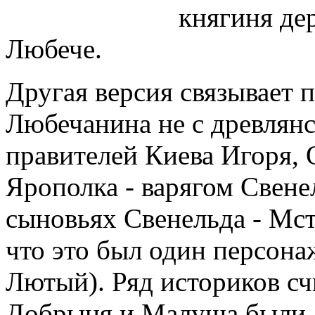
княгиня де
Любече.
Другая версия связывает
Любечанина не с древлянс
правителей Киева Игоря, 
Ярополка - варягом Свене
сыновьях Свенельда - Мс
что это был один персон
Лютый). Ряд историков сч
Добрыня и Малуша были 